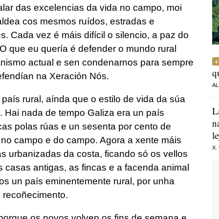
alar das excelencias da vida no campo, moi
aldea cos mesmos ruídos, estradas e
 Cada vez é máis difícil o silencio, a paz do
 O que eu quería é defender o mundo rural
banismo actual e sen condenarnos para sempre
q
efendían na Xeración Nós.
AL
aís rural, aínda que o estilo de vida da súa
L
 Hai nada de tempo Galiza era un país
n
acas polas rúas e un sesenta por cento de
l
 no campo e do campo. Agora a xente máis
X.
s urbanizadas da costa, ficando só os vellos
casas antigas, as fincas e a facenda animal
os un país eminentemente rural, por unha
n recoñecimento.
porque os novos volven os fins de semana e