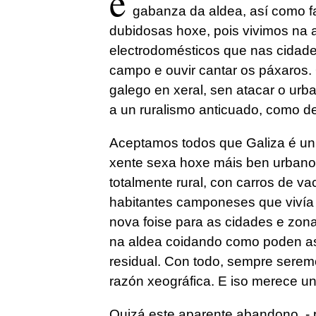
e
gabanza da aldea, así como f
dubidosas hoxe, pois vivimos na 
electrodomésticos que nas cidades.
campo e ouvir cantar os páxaros.
galego en xeral, sen atacar o ur
a un ruralismo anticuado, como d
Aceptamos todos que Galiza é un p
xente sexa hoxe máis ben urbano.
totalmente rural, con carros de v
habitantes camponeses que vivía
nova foise para as cidades e zona
na aldea coidando como poden as 
residual. Con todo, sempre serem
razón xeográfica. E iso merece u
Quizá este aparente abandono, - 