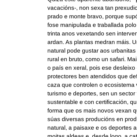
vacacións-, non sexa tan prexudic
prado e monte bravo, porque supón
fose manipulada e traballada pol
trinta anos vexetando sen interv
ardan. As plantas medran máis. U
natural pode gustar aos urbanitas
rural en bruto, como un safari. Ma
o país en xeral, pois ese desleixo
protectores ben atendidos que d
caza que controlen o ecosistema v
turismo e deportes, sen un sector 
sustentable e con certificación, 
forma que os mais novos vexan qu
súas diversas producións en produ
natural, a paisaxe e os deportes ao
moitas aldeas e, desde logo, a ca