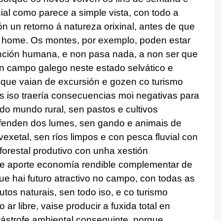
ial como parece a simple vista, con todo a
 un retorno á natureza orixinal, antes de que
o home. Os montes, por exemplo, poden estar
ención humana, e non pasa nada, a non ser que
n campo galego neste estado selvático e
 que vaian de excursión e gozen co turismo
is iso traería consecuencias moi negativas para
 do mundo rural, sen pastos e cultivos
efenden dos lumes, sen gando e animais de
exetal, sen ríos limpos e con pesca fluvial con
forestal produtivo con unha xestión
que aporte economía rendible complementar de
e hai futuro atractivo no campo, con todas as
tos naturais, sen todo iso, e co turismo
 ar libre, vaise producir a fuxida total en
tástrofe ambiental conseguinte, porque