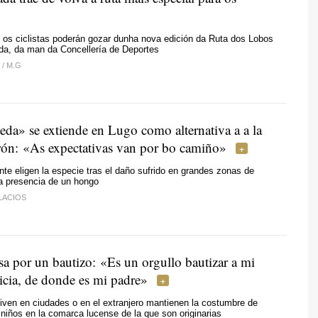
 os ciclistas poderán gozar dunha nova edición da Ruta dos Lobos
da, da man da Concellería de Deportes
Z
/
M.G
eda» se extiende en Lugo como alternativa a a la
rón:
«As expectativas van por bo camiño»
e eligen la especie tras el daño sufrido en grandes zonas de
la presencia de un hongo
LACIOS
sa por un bautizo: «Es un orgullo bautizar a mi
icia, de donde es mi padre»
iven en ciudades o en el extranjero mantienen la costumbre de
 niños en la comarca lucense de la que son originarias