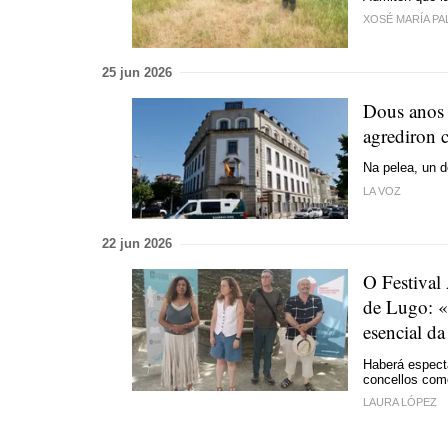
XOSÉ MARÍA PA
25 jun 2026
Dous anos 
agrediron 
Na pelea, un d
LA VOZ
22 jun 2026
O Festival 
de Lugo: «
esencial da
Haberá espectá
concellos com
LAURA LÓPEZ