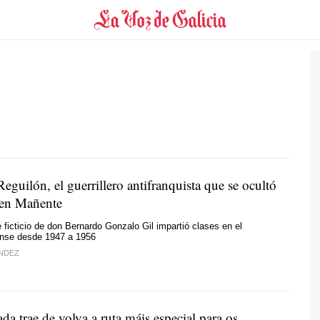
eguilón, el guerrillero antifranquista que se ocultó
 en Mañente
 ficticio de don Bernardo Gonzalo Gil impartió clases en el
ense desde 1947 a 1956
NDEZ
a trae de volva a ruta máis especial para os