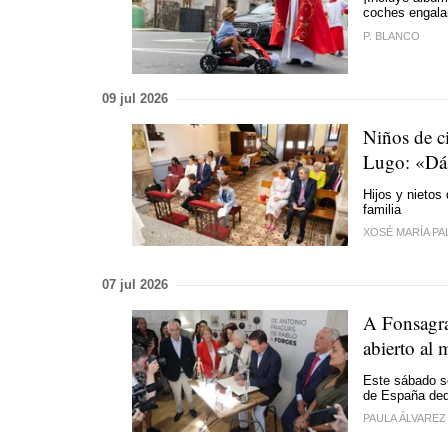
coches engala
P. BLANCO
09 jul 2026
Niños de c
Lugo:
«Dás
Hijos y nietos
familia
XOSÉ MARÍA PA
07 jul 2026
A Fonsagra
abierto al
Este sábado se
de España dedi
PAULA ÁLVAREZ