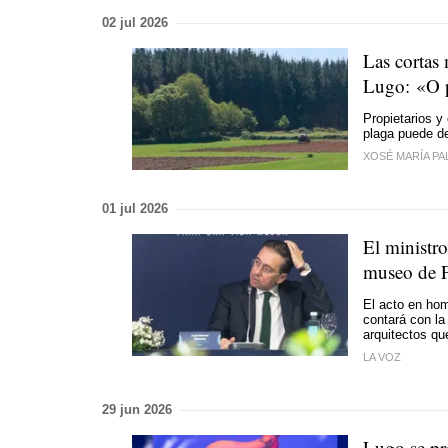
02 jul 2026
Las cortas
Lugo:
«O 
Propietarios y
plaga puede de
XOSÉ MARÍA PA
01 jul 2026
El ministr
museo de F
El acto en hom
contará con la 
arquitectos qu
LA VOZ
29 jun 2026
Lugo se pre