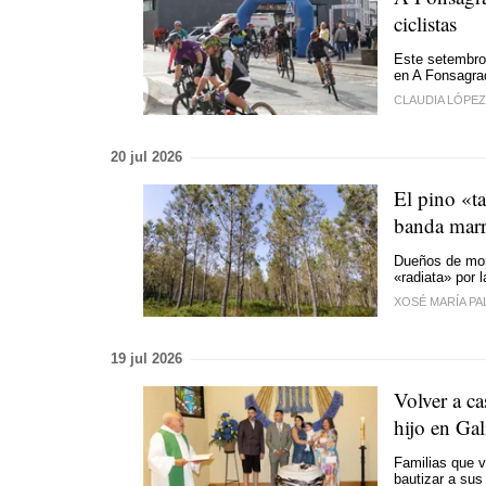
ciclistas
Este setembro
en A Fonsagra
CLAUDIA LÓPE
20 jul 2026
El pino «ta
banda mar
Dueños de mont
«radiata» por 
XOSÉ MARÍA PA
19 jul 2026
Volver a ca
hijo en Gal
Familias que v
bautizar a sus