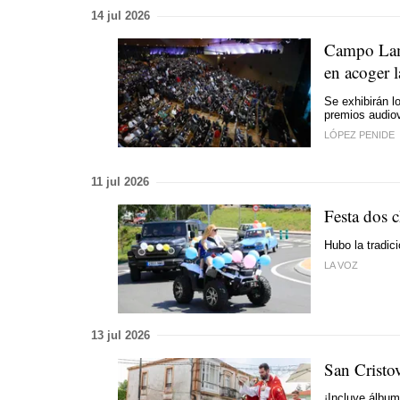
14 jul 2026
Campo Lame
en acoger 
Se exhibirán l
premios audio
LÓPEZ PENIDE
11 jul 2026
Festa dos 
Hubo la tradic
LA VOZ
13 jul 2026
San Cristo
¡Incluye álbum