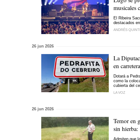
musicales 
El Ribeira Sac
destacados en 
ANDRÉS QUINT
26 jun 2026
La Diputac
en carreter
Dotará a Pedra
como la coloca
cubierta del c
LA VOZ
26 jun 2026
Temor en g
sin hierba:
Admiten que la