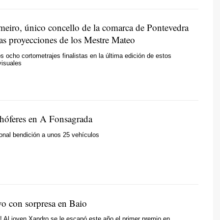
iro, único concello de la comarca de Pontevedra
las proyecciones de los Mestre Mateo
os ocho cortometrajes finalistas en la última edición de estos
visuales
chóferes en A Fonsagrada
ional bendición a unos 25 vehículos
vo con sorpresa en Baio
! Al joven Xandro se le escapó este año el primer premio en