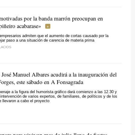
 motivadas por la banda marrón preocupan en
piñeiro acabarase»
 empresarios admiten que el aumento de cortas causado por la
jar paso a una situación de carencia de materia prima
LACIOS
o José Manuel Albares acudirá a la inauguración del
orges, este sábado en A Fonsagrada
enaje a la figura del humorista gráfico dará comienzo a las 12.30 y
intervención de varios expertos, de familiares, de políticos y de los
e llevaron a cabo el proyecto
para para vivir un mes de julio lleno de fiestas