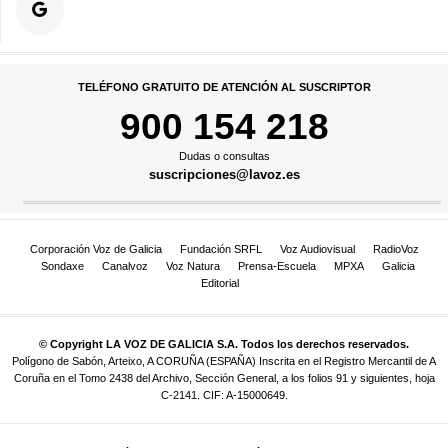
TELÉFONO GRATUITO DE ATENCIÓN AL SUSCRIPTOR
900 154 218
Dudas o consultas
suscripciones@lavoz.es
Corporación Voz de Galicia
Fundación SRFL
Voz Audiovisual
RadioVoz
Sondaxe
Canalvoz
Voz Natura
Prensa-Escuela
MPXA
Galicia
Editorial
© Copyright LA VOZ DE GALICIA S.A. Todos los derechos reservados.
Polígono de Sabón, Arteixo, A CORUÑA (ESPAÑA) Inscrita en el Registro Mercantil de A
Coruña en el Tomo 2438 del Archivo, Sección General, a los folios 91 y siguientes, hoja
C-2141. CIF: A-15000649.