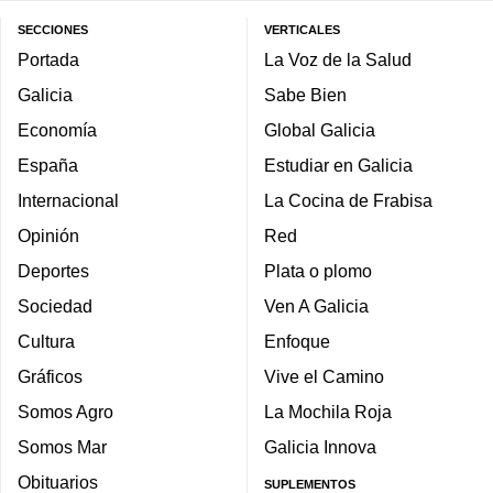
SECCIONES
VERTICALES
Portada
La Voz de la Salud
Galicia
Sabe Bien
Economía
Global Galicia
España
Estudiar en Galicia
Internacional
La Cocina de Frabisa
Opinión
Red
Deportes
Plata o plomo
Sociedad
Ven A Galicia
Cultura
Enfoque
Gráficos
Vive el Camino
Somos Agro
La Mochila Roja
Somos Mar
Galicia Innova
Obituarios
SUPLEMENTOS