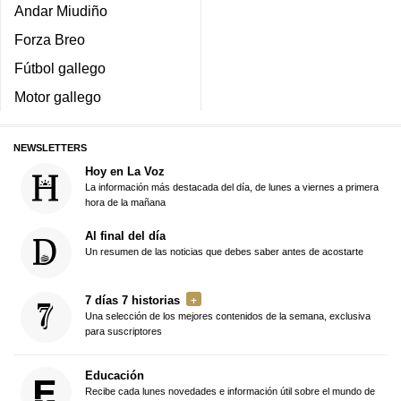
Andar Miudiño
Forza Breo
Fútbol gallego
Motor gallego
NEWSLETTERS
Hoy en La Voz
La información más destacada del día, de lunes a viernes a primera
hora de la mañana
Al final del día
Un resumen de las noticias que debes saber antes de acostarte
7 días 7 historias
Una selección de los mejores contenidos de la semana, exclusiva
para suscriptores
Educación
Recibe cada lunes novedades e información útil sobre el mundo de