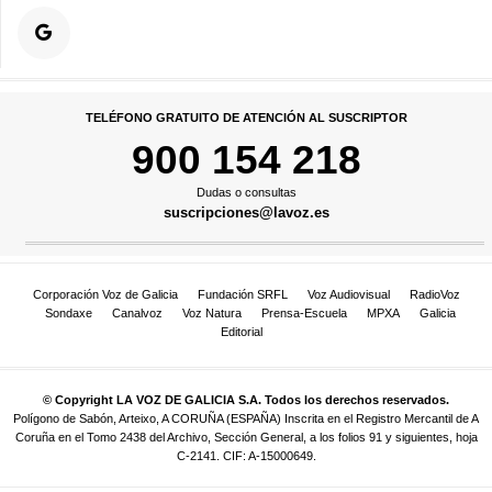
TELÉFONO GRATUITO DE ATENCIÓN AL SUSCRIPTOR
900 154 218
Dudas o consultas
suscripciones@lavoz.es
Corporación Voz de Galicia
Fundación SRFL
Voz Audiovisual
RadioVoz
Sondaxe
Canalvoz
Voz Natura
Prensa-Escuela
MPXA
Galicia
Editorial
© Copyright LA VOZ DE GALICIA S.A. Todos los derechos reservados.
Polígono de Sabón, Arteixo, A CORUÑA (ESPAÑA) Inscrita en el Registro Mercantil de A
Coruña en el Tomo 2438 del Archivo, Sección General, a los folios 91 y siguientes, hoja
C-2141. CIF: A-15000649.