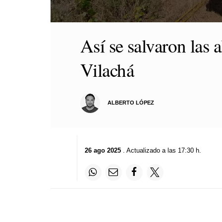
0
seconds
Así se salvaron las 
of
51
seconds
Volume
Vilachá
90%
ALBERTO LÓPEZ
26 ago 2025
. Actualizado a las 17:30 h.