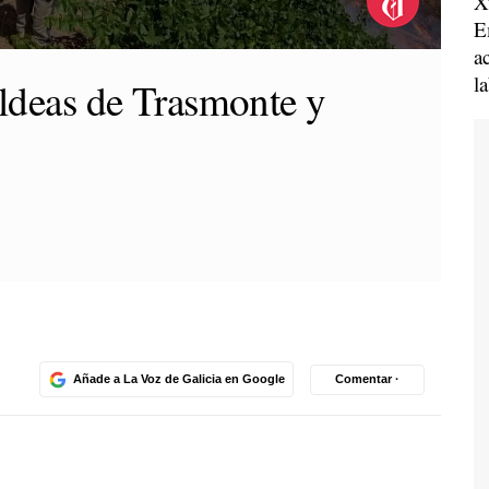
X
E
a
l
aldeas de Trasmonte y
Añade a La Voz de Galicia en Google
Comentar ·