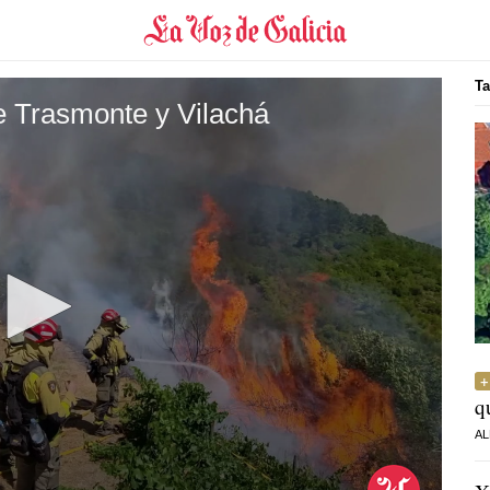
Ta
de Trasmonte y Vilachá
q
AL