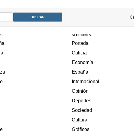
Ca
ES
SECCIONES
ña
Portada
ña
Galicia
Economía
za
España
lo
Internacional
Opinión
Deportes
Sociedad
Cultura
e
Gráficos