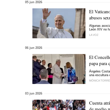
05 jun 2026
El Vaticano
abusos sex
Algunas asoci
León XIV no ha
LA VOZ
06 jun 2026
El Concell
papa para q
Ángeles Costa,
una escultura 
MÓNICA TORRE
03 jun 2026
Cuenta atrá
de medio m