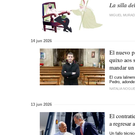
La silla de
MIGUEL MURA
14 jun 2026
El nuevo p
quixo aos s
mandar un
El cura laline
Pedro, adonde 
NATALIA NOGU
13 jun 2026
El contrat
a regresar 
Un fallo técni