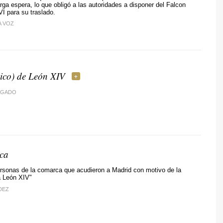
rga espera, lo que obligó a las autoridades a disponer del Falcon
VI para su traslado.
A VOZ
aico) de León XIV
LGADO
ica
rsonas de la comarca que acudieron a Madrid con motivo de la
a León XIV"
DEZ