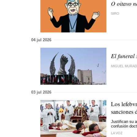
O oitavo n
SIRO
04 jul 2026
El funeral
MIGUEL MURA
03 jul 2026
Los lefebvr
sanciones 
Justifican su 
confusión doctr
LA VOZ