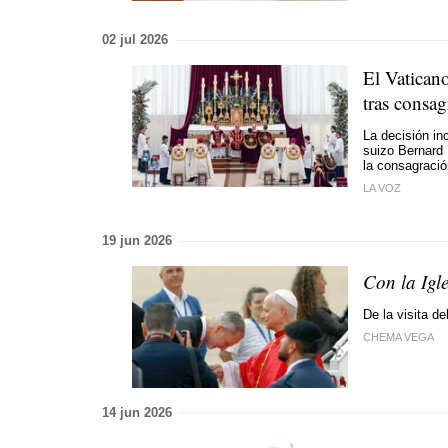
02 jul 2026
El Vatican
tras consag
La decisión in
suizo Bernard 
la consagració
LA VOZ
19 jun 2026
Con la Igl
De la visita 
CHEMA VEGA
14 jun 2026