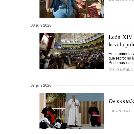
08 jun 2026
León XIV p
la vida pol
En la primera 
que reprochó l
Podemos ni el
PABLO MEDINA
07 jun 2026
De pantalo
EDUARDO RIES