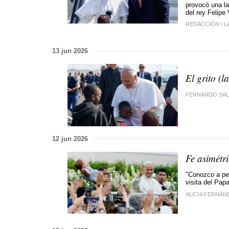
provocó una la
del rey Felipe 
REDACCIÓN
/
L
13 jun 2026
El grito (l
FERNANDO SA
12 jun 2026
Fe asimétr
"Conozco a pe
visita del Pap
ALICIA FERNÁN