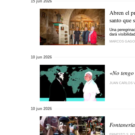
15 jun 2026
Abren el pr
santo que 
Una peregrina
dará visibilid
MARCOS GAGO
10 jun 2026
«No tengo
JUAN CARLOS 
10 jun 2026
Fontanería
ERNESTO S. P