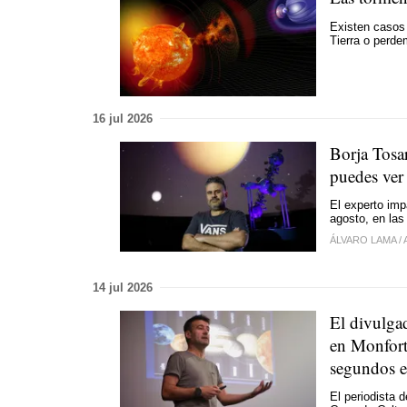
Existen casos 
Tierra o perd
16 jul 2026
Borja Tosar
puedes ver 
El experto imp
agosto, en las
ÁLVARO LAMA
/
14 jul 2026
El divulgad
en Monforte
segundos e
El periodista 