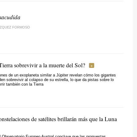
sacudida
ÁZQUEZ FORMOSO
Tierra sobrevivir a la muerte del Sol?
nes de un exoplaneta similar a Júpiter revelan cómo los gigantes
n sobrevivir al colapso de su estrella, lo que da pistas sobre lo
rrir también con la Tierra
stelaciones de satélites brillarán más que la Luna
 Observatorio Europeo Austral concluye que las propuestas