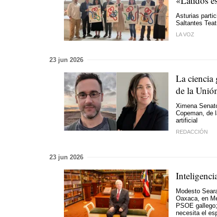
«Latidos e
Asturias parti
Saltantes Teat
LA VOZ
23 jun 2026
La ciencia 
de la Unió
Ximena Senator
Copeman, de la
artificial
REDACCIÓN
23 jun 2026
Inteligenci
Modesto Seara
Oaxaca, en Méx
PSOE gallego; 
necesita el es