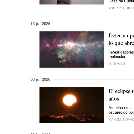
Casa da Cultur
ANDRÉS QUINT
13 jul 2026
Detectan po
lo que abre
Investigadore
molecular
R. ROMAR
03 jul 2026
El eclipse 
años
Asturias es la
oscurecido por 
MANUEL NOVA