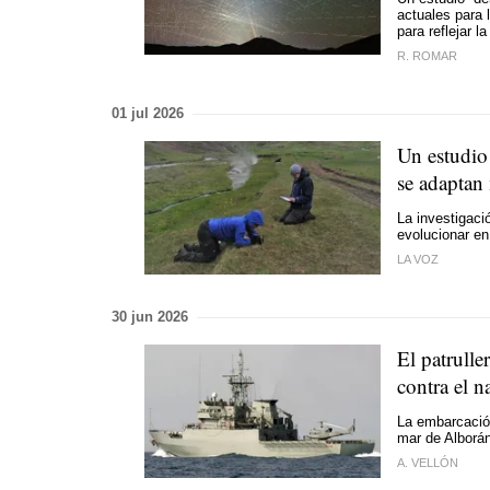
actuales para 
para reflejar 
R. ROMAR
01 jul 2026
Un estudio 
se adaptan 
La investigaci
evolucionar en
LA VOZ
30 jun 2026
El patrulle
contra el n
La embarcación
mar de Alborán
A. VELLÓN