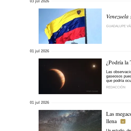
03 jul 2026
Venezuela 
GUADALUPE V
01 jul 2026
¿Podría la 
Las observacio
gaseosos puede
que podría ocu
REDACCIÓN
01 jul 2026
Las megacon
llena
Un estudio del