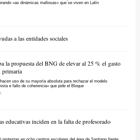
terando «as dinámicas mafiosas» que se viven en Lalín
udas a las entidades sociales
a la propuesta del BNG de elevar al 25 % el gasto
n primaria
 hacen uso de su mayoría absoluta para rechazar el modelo
ista e falto de coherencia»
que pide el Bloque
A
as educativas inciden en la falta de profesorado
protestas en ocho centros escolares del área de Santiago frente