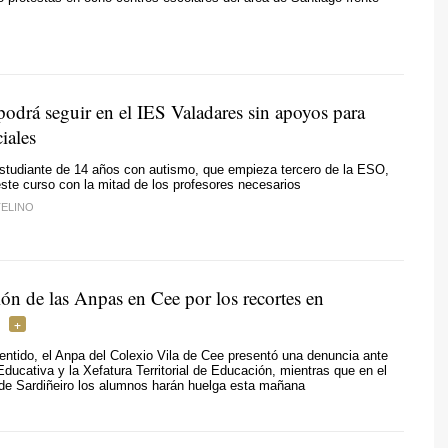
podrá seguir en el IES Valadares sin apoyos para
iales
estudiante de 14 años con autismo, que empieza tercero de la ESO,
ste curso con la mitad de los profesores necesarios
TELINO
ón de las Anpas en Cee por los recortes en
ntido, el Anpa del Colexio Vila de Cee presentó una denuncia ante
Educativa y la Xefatura Territorial de Educación, mientras que en el
de Sardiñeiro los alumnos harán huelga esta mañana