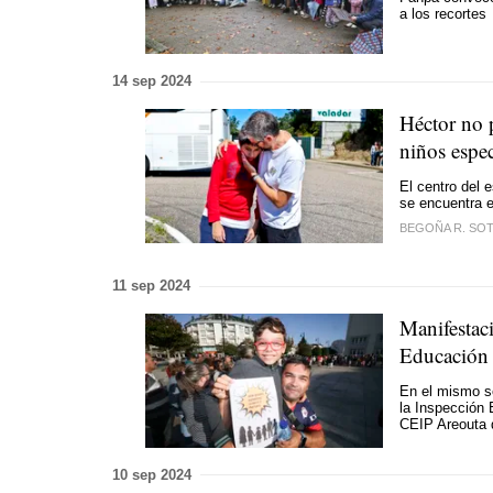
a los recortes
14 sep 2024
Héctor no 
niños espec
El centro del 
se encuentra e
BEGOÑA R. SO
11 sep 2024
Manifestaci
Educación
En el mismo se
la Inspección 
CEIP Areouta 
10 sep 2024