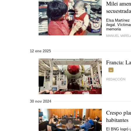
Milei amen
secuestrad
Elsa Martínez 
ilegal. Víctim
memoria
MANUEL VAREL
12 ene 2025
Francia: La
REDACCIÓN
30 nov 2024
Crespo plan
habitantes
El BNG logró 