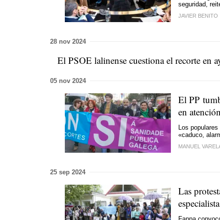
seguridad, rei
JAVIER BENITO
28 nov 2024
El PSOE lalinense cuestiona el recorte en ay
05 nov 2024
El PP tumb
en atenció
Los populares
«caduco, alarm
MANUEL VAREL
25 sep 2024
Las protest
especialista
Fanpa convocó 