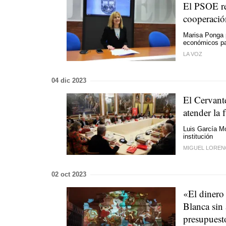
El PSOE rec
cooperació
Marisa Ponga p
económicos pa
LA VOZ
04 dic 2023
El Cervant
atender la
Luis García Mo
institución
MIGUEL LOREN
02 oct 2023
«El dinero 
Blanca sin 
presupuest