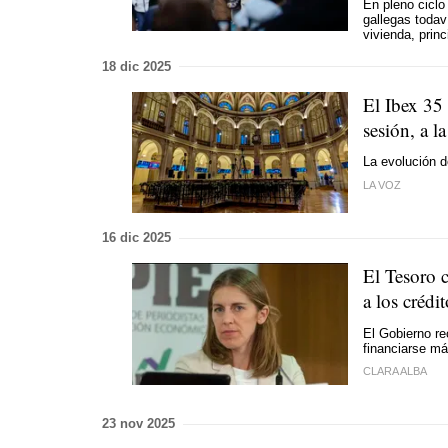
En pleno ciclo
gallegas todav
vivienda, princ
18 dic 2025
El Ibex 35
sesión, a l
La evolución d
LA VOZ
16 dic 2025
El Tesoro c
a los crédi
El Gobierno re
financiarse má
CLARA ALBA
23 nov 2025