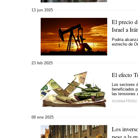
13 jun 2025
El precio d
Israel a Irá
Podría alcanza
estrecho de O
23 feb 2025
El efecto T
Los sectores d
beneficiados p
las tensiones 
SUSANA PÉREZ
08 ene 2025
Los inverso
pese a la m