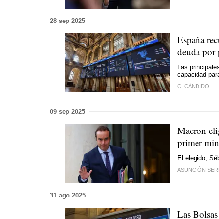
28 sep 2025
España recu
deuda por p
Las principale
capacidad par
C. CÁNDIDO
09 sep 2025
Macron eli
primer min
El elegido, Sé
ASUNCIÓN SER
31 ago 2025
Las Bolsas