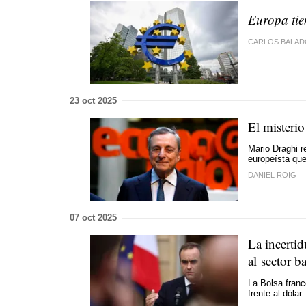
Europa tie
CARLOS BALAD
23 oct 2025
El misterio
Mario Draghi r
europeísta que
DANIEL ROIG
07 oct 2025
La incertid
al sector b
La Bolsa franc
frente al dólar