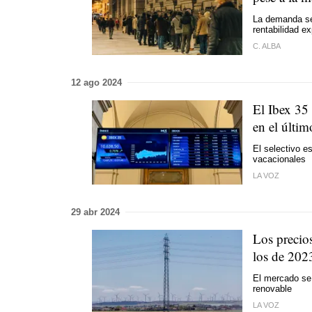
La demanda se 
rentabilidad e
C. ALBA
12 ago 2024
El Ibex 35 
en el últi
El selectivo e
vacacionales
LA VOZ
29 abr 2024
Los precios
los de 202
El mercado se 
renovable
LA VOZ