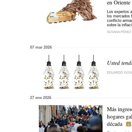
en Oriente
Los expertos a
los mercados f
conflicto arma
sobre la inflac
SUSANA PÉREZ
07 mar 2026
Usted tend
EDUARDO GON
27 ene 2026
Más ingreso
hogares ga
década