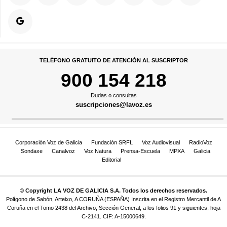
TELÉFONO GRATUITO DE ATENCIÓN AL SUSCRIPTOR
900 154 218
Dudas o consultas
suscripciones@lavoz.es
Corporación Voz de Galicia
Fundación SRFL
Voz Audiovisual
RadioVoz
Sondaxe
Canalvoz
Voz Natura
Prensa-Escuela
MPXA
Galicia
Editorial
© Copyright LA VOZ DE GALICIA S.A. Todos los derechos reservados.
Polígono de Sabón, Arteixo, A CORUÑA (ESPAÑA) Inscrita en el Registro Mercantil de A
Coruña en el Tomo 2438 del Archivo, Sección General, a los folios 91 y siguientes, hoja
C-2141. CIF: A-15000649.