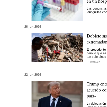
en un hosp
Las denuncias 
jeringuillas c
26 jun 2026
Doblete sí
extremadam
El precedente 
pero lo que es
tan solo cinco
R. ROMAR
22 jun 2026
Trump ento
acuerdo co
país»
La delegación 