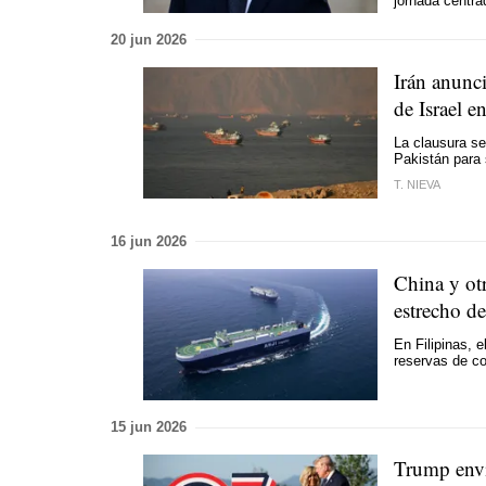
jornada centra
20 jun 2026
Irán anunci
de Israel e
La clausura se 
Pakistán para 
T. NIEVA
16 jun 2026
China y otr
estrecho d
En Filipinas, 
reservas de c
15 jun 2026
Trump envia