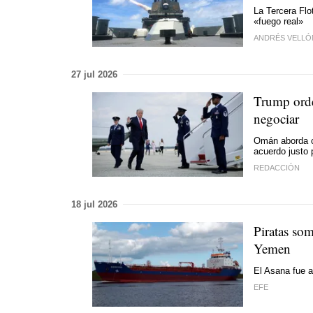
La Tercera Flo
«fuego real»
ANDRÉS VELLÓ
27 jul 2026
Trump orde
negociar
Omán aborda co
acuerdo justo
REDACCIÓN
18 jul 2026
Piratas som
Yemen
El Asana fue a
EFE