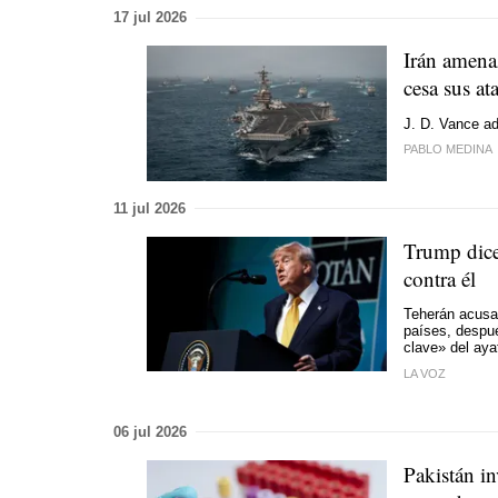
17 jul 2026
Irán amena
cesa sus at
J. D. Vance ad
PABLO MEDINA
11 jul 2026
Trump dice
contra él
Teherán acusa 
países, despué
clave» del ay
LA VOZ
06 jul 2026
Pakistán i