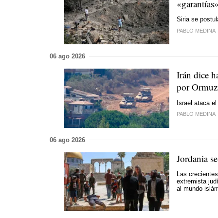
«garantías»
Siria se postu
PABLO MEDINA
06 ago 2026
Irán dice 
por Ormuz
Israel ataca e
PABLO MEDINA
06 ago 2026
Jordania s
Las crecientes
extremista jud
al mundo islá