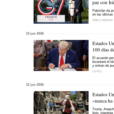
paz con Irá
Pakistán da po
en las última
PABLO MEDINA
15 jun 2026
Estados Un
100 días de
El acuerdo per
levantará el b
y entran de pu
LA VOZ
12 jun 2026
Estados Un
«nunca ha 
Trump, Araqch
listo, mientras