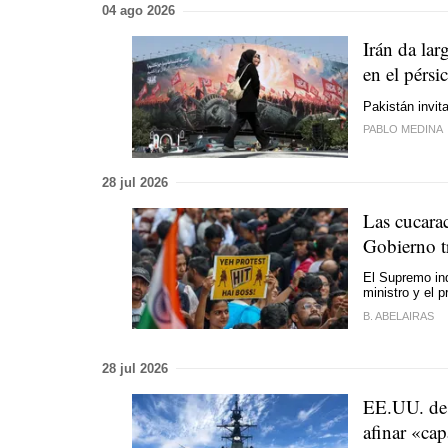
04 ago 2026
Irán da lar
en el pérsi
Pakistán invit
PABLO MEDINA
28 jul 2026
Las cucarac
Gobierno t
El Supremo indi
ministro y el 
B. ABELAIRAS
28 jul 2026
EE.UU. dest
afinar «ca