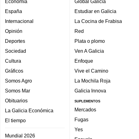
Economía
Global Galicia
España
Estudiar en Galicia
Internacional
La Cocina de Frabisa
Opinión
Red
Deportes
Plata o plomo
Sociedad
Ven A Galicia
Cultura
Enfoque
Gráficos
Vive el Camino
Somos Agro
La Mochila Roja
Somos Mar
Galicia Innova
Obituarios
SUPLEMENTOS
Mercados
La Galicia Económica
Fugas
El tiempo
Yes
Mundial 2026