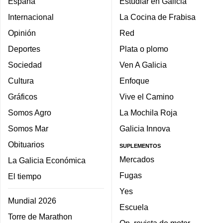
España
Estudiar en Galicia
Internacional
La Cocina de Frabisa
Opinión
Red
Deportes
Plata o plomo
Sociedad
Ven A Galicia
Cultura
Enfoque
Gráficos
Vive el Camino
Somos Agro
La Mochila Roja
Somos Mar
Galicia Innova
Obituarios
SUPLEMENTOS
Mercados
La Galicia Económica
Fugas
El tiempo
Yes
Mundial 2026
Escuela
Torre de Marathon
On, revista de motor