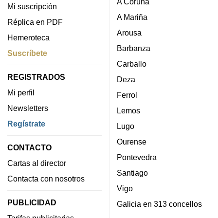
A Coruña
Mi suscripción
A Mariña
Réplica en PDF
Arousa
Hemeroteca
Barbanza
Suscríbete
Carballo
REGISTRADOS
Deza
Mi perfil
Ferrol
Newsletters
Lemos
Regístrate
Lugo
Ourense
CONTACTO
Pontevedra
Cartas al director
Santiago
Contacta con nosotros
Vigo
PUBLICIDAD
Galicia en 313 concellos
Tarifas publicitarias