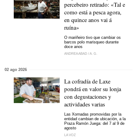
percebeiro retirado: «Tal e
como está a pesca agora,
en quince anos vai á
ruína»
O mariñeiro tivo que cambiar os
barcos polo marisqueo durante
doce anos
ANDREA ABAD
/
A. G.
02 ago 2026
La cofradía de Laxe
pondrá en valor su lonja
con degustaciones y
actividades varias
Las Xornadas promovidas por la
entidad cambian de ubicación, a la
Praza Ramón Juega: del 7 al 9 de
agosto
LA VOZ