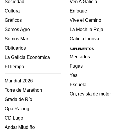
Sociedad
Ven A Galicia
Cultura
Enfoque
Gráficos
Vive el Camino
Somos Agro
La Mochila Roja
Somos Mar
Galicia Innova
Obituarios
SUPLEMENTOS
Mercados
La Galicia Económica
Fugas
El tiempo
Yes
Mundial 2026
Escuela
Torre de Marathon
On, revista de motor
Grada de Río
Opa Racing
CD Lugo
Andar Miudiño