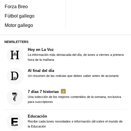
Forza Breo
Fútbol gallego
Motor gallego
NEWSLETTERS
Hoy en La Voz
La información más destacada del día, de lunes a viernes a primera
hora de la mañana
Al final del día
Un resumen de las noticias que debes saber antes de acostarte
7 días 7 historias
Una selección de los mejores contenidos de la semana, exclusiva
para suscriptores
Educación
Recibe cada lunes novedades e información útil sobre el mundo de
la Educación