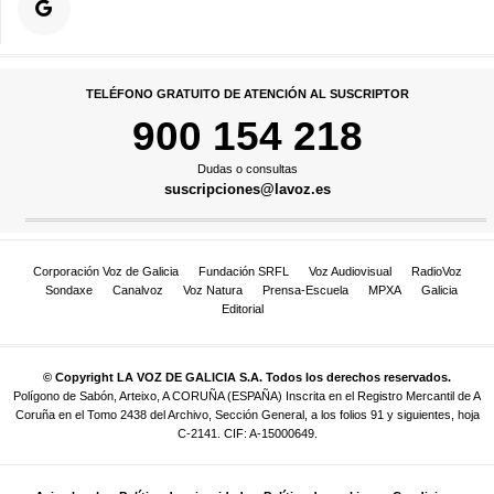
TELÉFONO GRATUITO DE ATENCIÓN AL SUSCRIPTOR
900 154 218
Dudas o consultas
suscripciones@lavoz.es
Corporación Voz de Galicia
Fundación SRFL
Voz Audiovisual
RadioVoz
Sondaxe
Canalvoz
Voz Natura
Prensa-Escuela
MPXA
Galicia
Editorial
© Copyright LA VOZ DE GALICIA S.A. Todos los derechos reservados.
Polígono de Sabón, Arteixo, A CORUÑA (ESPAÑA) Inscrita en el Registro Mercantil de A
Coruña en el Tomo 2438 del Archivo, Sección General, a los folios 91 y siguientes, hoja
C-2141. CIF: A-15000649.