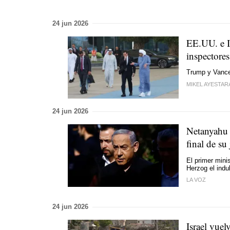
24 jun 2026
EE.UU. e Ir
inspectores
Trump y Vance
MIKEL AYESTAR
24 jun 2026
Netanyahu c
final de su
El primer mini
Herzog el indu
LA VOZ
24 jun 2026
Israel vuel