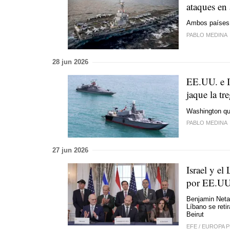
ataques en
Ambos países s
PABLO MEDINA
28 jun 2026
EE.UU. e I
jaque la tr
Washington qui
PABLO MEDINA
27 jun 2026
Israel y e
por EE.UU
Benjamin Netan
Líbano se reti
Beirut
EFE
/
EUROPA 