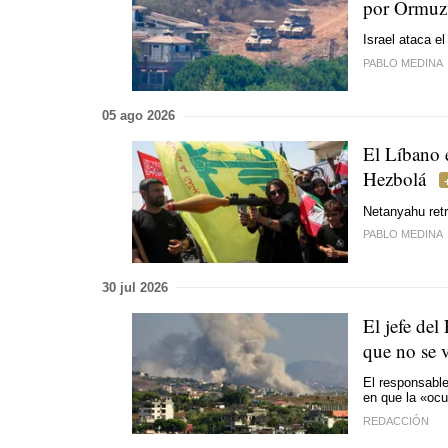
por Ormuz
Israel ataca e
PABLO MEDINA
05 ago 2026
El Líbano e
Hezbolá
Netanyahu retr
PABLO MEDINA
30 jul 2026
El jefe del
que no se 
El responsable
en que la «ocu
REDACCIÓN