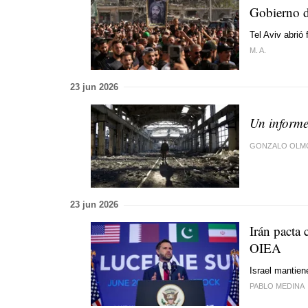
Gobierno d
Tel Aviv abrió
M. A.
23 jun 2026
Un informe
GONZALO OLM
23 jun 2026
Irán pacta 
OIEA
Israel mantien
PABLO MEDINA