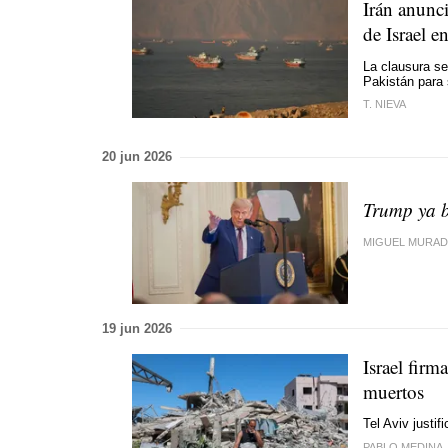
Irán anunci
de Israel e
La clausura se 
Pakistán para 
T. NIEVA
20 jun 2026
Trump ya b
MIGUEL MURA
19 jun 2026
Israel firm
muertos
Tel Aviv justi
PABLO MEDINA