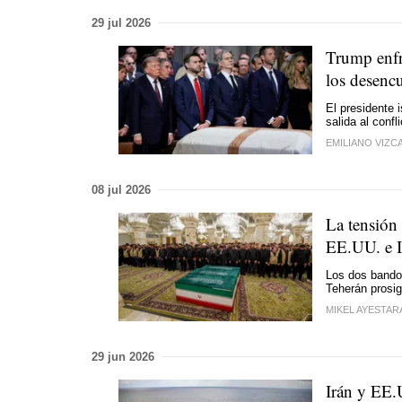
29 jul 2026
Trump enfr
los desencu
El presidente 
salida al confl
EMILIANO VIZC
08 jul 2026
La tensión 
EE.UU. e I
Los dos bando
Teherán prosig
MIKEL AYESTAR
29 jun 2026
Irán y EE.