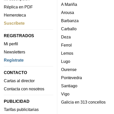
A Mariña
Réplica en PDF
Arousa
Hemeroteca
Barbanza
Suscríbete
Carballo
REGISTRADOS
Deza
Mi perfil
Ferrol
Newsletters
Lemos
Regístrate
Lugo
Ourense
CONTACTO
Pontevedra
Cartas al director
Santiago
Contacta con nosotros
Vigo
PUBLICIDAD
Galicia en 313 concellos
Tarifas publicitarias