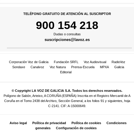
TELÉFONO GRATUITO DE ATENCIÓN AL SUSCRIPTOR
900 154 218
Dudas o consultas
suscripciones@lavoz.es
Corporación Voz de Galicia
Fundación SRFL
Voz Audiovisual
RadioVoz
Sondaxe
Canalvoz
Voz Natura
Prensa-Escuela
MPXA
Galicia
Editorial
© Copyright LA VOZ DE GALICIA S.A. Todos los derechos reservados.
Polígono de Sabón, Arteixo, A CORUÑA (ESPAÑA) Inscrita en el Registro Mercantil de A
Coruña en el Tomo 2438 del Archivo, Sección General, a los folios 91 y siguientes, hoja
C-2141. CIF: A-15000649.
Aviso legal
Política de privacidad
Política de cookies
Condiciones
generales
Configuración de cookies