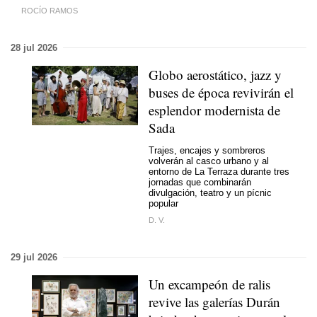
ROCÍO RAMOS
28 jul 2026
Globo aerostático, jazz y
buses de época revivirán el
esplendor modernista de
Sada
Trajes, encajes y sombreros
volverán al casco urbano y al
entorno de La Terraza durante tres
jornadas que combinarán
divulgación, teatro y un pícnic
popular
D. V.
29 jul 2026
Un excampeón de ralis
revive las galerías Durán