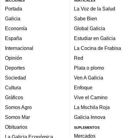
SECCIONES
VERTICALES
Portada
La Voz de la Salud
Galicia
Sabe Bien
Economía
Global Galicia
España
Estudiar en Galicia
Internacional
La Cocina de Frabisa
Opinión
Red
Deportes
Plata o plomo
Sociedad
Ven A Galicia
Cultura
Enfoque
Gráficos
Vive el Camino
Somos Agro
La Mochila Roja
Somos Mar
Galicia Innova
Obituarios
SUPLEMENTOS
Mercados
La Galicia Económica