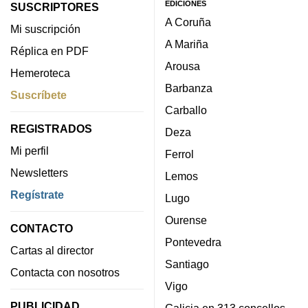
EDICIONES
SUSCRIPTORES
A Coruña
Mi suscripción
A Mariña
Réplica en PDF
Arousa
Hemeroteca
Barbanza
Suscríbete
Carballo
REGISTRADOS
Deza
Mi perfil
Ferrol
Newsletters
Lemos
Regístrate
Lugo
Ourense
CONTACTO
Pontevedra
Cartas al director
Santiago
Contacta con nosotros
Vigo
PUBLICIDAD
Galicia en 313 concellos