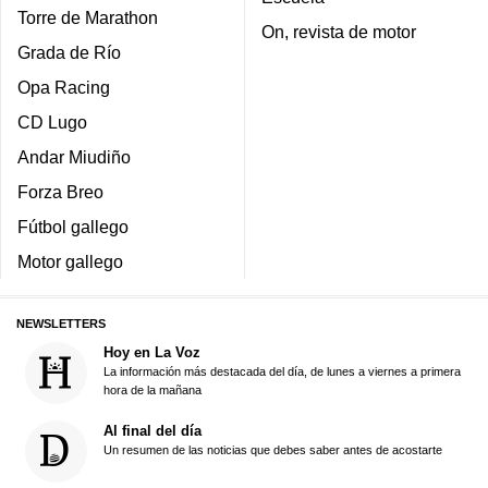
Torre de Marathon
On, revista de motor
Grada de Río
Opa Racing
CD Lugo
Andar Miudiño
Forza Breo
Fútbol gallego
Motor gallego
NEWSLETTERS
Hoy en La Voz
La información más destacada del día, de lunes a viernes a primera
hora de la mañana
Al final del día
Un resumen de las noticias que debes saber antes de acostarte