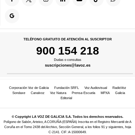
TELÉFONO GRATUITO DE ATENCIÓN AL SUSCRIPTOR
900 154 218
Dudas o consultas
suscripciones@lavoz.es
Corporación Voz de Galicia
Fundación SRFL
Voz Audiovisual
RadioVoz
Sondaxe
Canalvoz
Voz Natura
Prensa-Escuela
MPXA
Galicia
Editorial
© Copyright LA VOZ DE GALICIA S.A. Todos los derechos reservados.
Polígono de Sabón, Arteixo, A CORUÑA (ESPAÑA) Inscrita en el Registro Mercantil de A
Coruña en el Tomo 2438 del Archivo, Sección General, a los folios 91 y siguientes, hoja
C-2141. CIF: A-15000649.