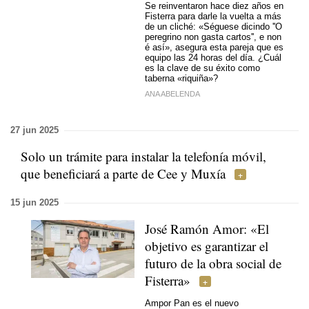
Se reinventaron hace diez años en
Fisterra para darle la vuelta a más
de un cliché:
«Séguese dicindo ''O
peregrino non gasta cartos'', e non
é así»,
asegura esta pareja que es
equipo las 24 horas del día. ¿Cuál
es la clave de su éxito como
taberna «riquiña»?
ANA ABELENDA
27 jun 2025
Solo un trámite para instalar la telefonía móvil,
que beneficiará a parte de Cee y Muxía
15 jun 2025
José Ramón Amor: «El
objetivo es garantizar el
futuro de la obra social de
Fisterra»
Ampor Pan es el nuevo