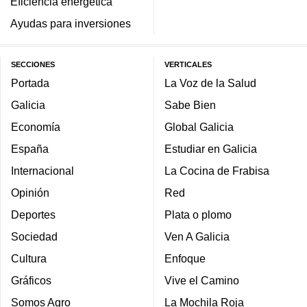
Eficiencia energética
Ayudas para inversiones
SECCIONES
VERTICALES
Portada
La Voz de la Salud
Galicia
Sabe Bien
Economía
Global Galicia
España
Estudiar en Galicia
Internacional
La Cocina de Frabisa
Opinión
Red
Deportes
Plata o plomo
Sociedad
Ven A Galicia
Cultura
Enfoque
Gráficos
Vive el Camino
Somos Agro
La Mochila Roja