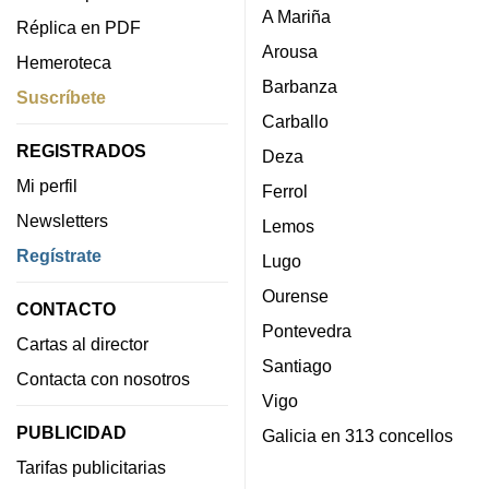
A Mariña
Réplica en PDF
Arousa
Hemeroteca
Barbanza
Suscríbete
Carballo
REGISTRADOS
Deza
Mi perfil
Ferrol
Newsletters
Lemos
Regístrate
Lugo
Ourense
CONTACTO
Pontevedra
Cartas al director
Santiago
Contacta con nosotros
Vigo
PUBLICIDAD
Galicia en 313 concellos
Tarifas publicitarias