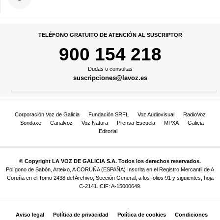
TELÉFONO GRATUITO DE ATENCIÓN AL SUSCRIPTOR
900 154 218
Dudas o consultas
suscripciones@lavoz.es
Corporación Voz de Galicia
Fundación SRFL
Voz Audiovisual
RadioVoz
Sondaxe
Canalvoz
Voz Natura
Prensa-Escuela
MPXA
Galicia
Editorial
© Copyright LA VOZ DE GALICIA S.A. Todos los derechos reservados.
Polígono de Sabón, Arteixo, A CORUÑA (ESPAÑA) Inscrita en el Registro Mercantil de A
Coruña en el Tomo 2438 del Archivo, Sección General, a los folios 91 y siguientes, hoja
C-2141. CIF: A-15000649.
Aviso legal
Política de privacidad
Política de cookies
Condiciones