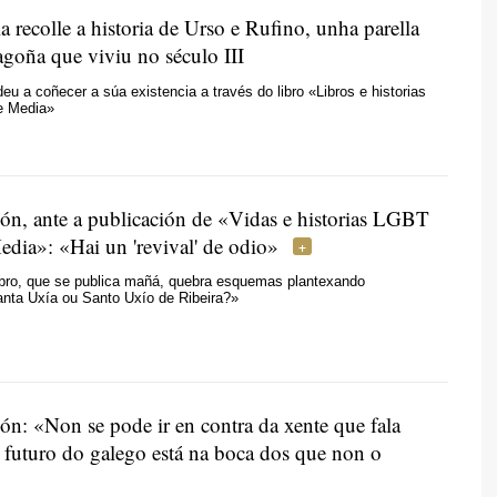
 recolle a historia de
Urso e Rufino
, unha parella
agoña
que viviu no século III
deu a coñecer a súa existencia a través do libro «Libros e historias
e Media»
ón, ante a publicación de «Vidas e historias
LGBT
edia»: «Hai un 'revival' de odio»
ibro, que se publica mañá, quebra esquemas
plantexando
anta Uxía ou Santo Uxío de Ribeira?»
ón: «Non se pode ir en contra da xente que fala
O futuro do galego está na boca dos que non o