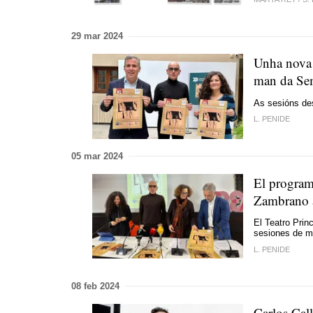
29 mar 2024
Unha nova c
man da Sem
As sesións des
L. PENIDE
05 mar 2024
El program
Zambrano a
El Teatro Princ
sesiones de m
L. PENIDE
08 feb 2024
Carlos Cal