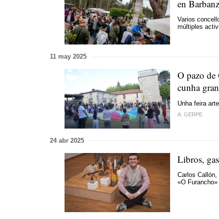
en Barban
Varios concell
múltiples acti
11 may 2025
O pazo de 
cunha gran
Unha feira art
A. GERPE
24 abr 2025
Libros, gas
Carlos Callón,
«O Furancho» 