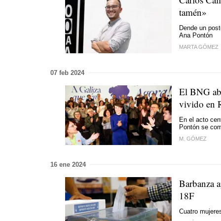
tamén»
Dende un posto
Ana Pontón
MARTA GÓMEZ
07 feb 2024
El BNG abog
vivido en 
En el acto cen
Pontón se com
M. GÓMEZ
16 ene 2024
Barbanza a
18F
Cuatro mujeres