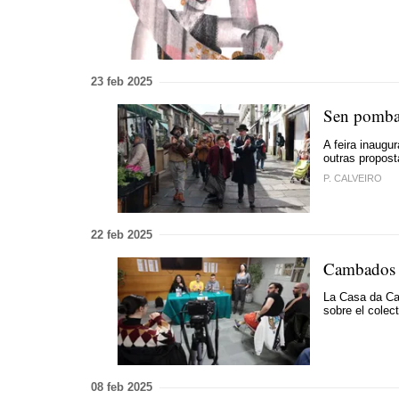
23 feb 2025
Sen pombas
A feira inaugu
outras propost
P. CALVEIRO
22 feb 2025
Cambados 
La Casa da Cal
sobre el colect
08 feb 2025