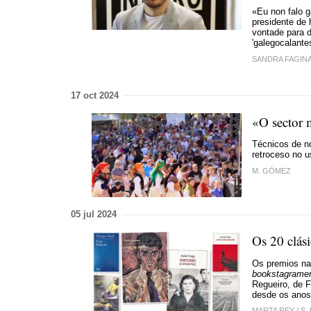
«Eu non falo g
presidente de 
vontade para d
'galegocalante
SANDRA FAGIN
17 oct 2024
«
O sector 
Técnicos de no
retroceso no 
M. GÓMEZ
05 jul 2024
Os 20 clási
Os premios nac
bookstagrame
Regueiro, de F
desde os anos
MARTA REY
/
S. 