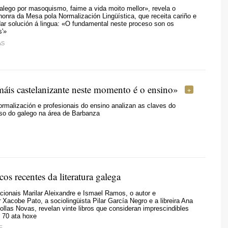
alego por masoquismo, faime a vida moito mellor», revela o
honra da Mesa pola Normalización Lingüística, que receita cariño e
ar solución á lingua: «O fundamental neste proceso son os
s'»
AS
máis castelanizante neste momento é o ensino
»
rmalización e profesionais do ensino analizan as claves do
uso do galego na área de Barbanza
cos recentes da literatura galega
ionais Marilar Aleixandre e Ismael Ramos, o autor e
r
Xacobe Pato, a sociolingüista Pilar García Negro e a libreira Ana
ollas Novas, revelan vinte libros que consideran imprescindibles
 70 ata hoxe
F.