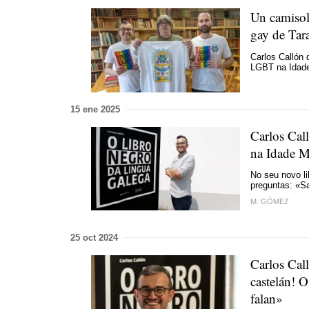
Un camisola
gay de
Tar
Carlos Callón 
LGBT na Idad
15 ene 2025
Carlos Call
na Idade M
No seu novo l
preguntas: «S
M. GÓMEZ
25 oct 2024
Carlos Call
castelán! 
falan»