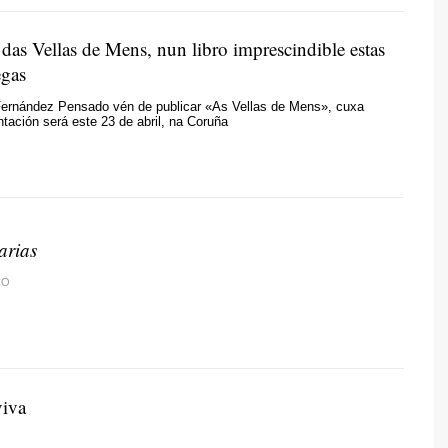
das Vellas de Mens, nun libro imprescindible estas
egas
ernández Pensado vén de publicar «As Vellas de Mens», cuxa
ntación será este 23 de abril, na Coruña
rarias
CO
viva