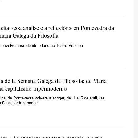
ita «coa análise e a reflexión» en Pontevedra da
ana Galega da Filosofía
envolveranse dende o luns no Teatro Principal
a de la Semana Galega da Filosofía: de María
l capitalismo hipermoderno
ipal de Pontevedra volverá a acoger, del 1 al 5 de abril, las
añana, tarde y noche
lón: «As enquisas apuntan o cambio, e a rúa