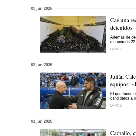
05 jun 2026
Cae una re
detenidos
Además de desa
recuperado 22 
LA VOZ
02 jun 2026
Julián Cale
equipos: «
El que fuese e
candidatos a o
LA VOZ
01 jun 2026
Carballo, c