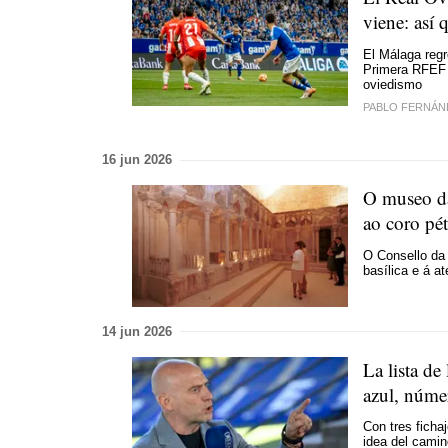
viene: así
El Málaga regr
Primera RFEF l
oviedismo
PABLO FERNÁN
16 jun 2026
O museo da
ao coro pé
O Consello da
basílica e á a
14 jun 2026
La lista d
azul, númer
Con tres ficha
idea del camino