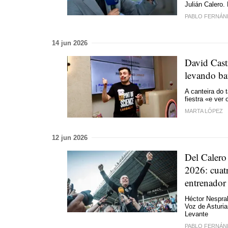
Julián Calero.
PABLO FERNÁN
14 jun 2026
David Cast
levando ba
A canteira do 
fiestra «e ver
MARTA LÓPEZ
12 jun 2026
Del Calero
2026: cuatr
entrenador
Héctor Nespral
Voz de Asturia
Levante
PABLO FERNÁN