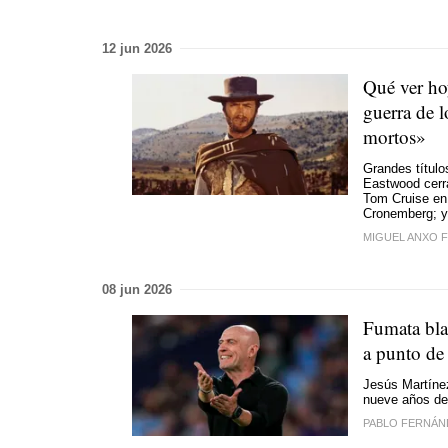
12 jun 2026
Qué ver hoy
guerra de 
mortos»
Grandes título
Eastwood cerra
Tom Cruise en
Cronemberg; y
MIGUEL ANXO 
08 jun 2026
Fumata bla
a punto de
Jesús Martínez
nueve años des
PABLO FERNÁN