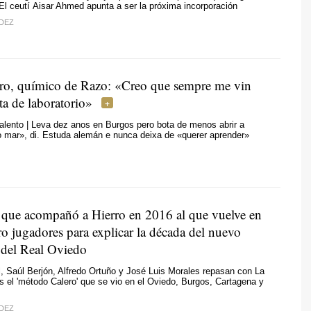
 El ceutí Aisar Ahmed apunta a ser la próxima incorporación
DEZ
ro, químico de Razo: «Creo que sempre me vin
ta de laboratorio»
talento | Leva dez anos en Burgos pero bota de menos abrir a
 o mar», di. Estuda alemán e nunca deixa de «querer aprender»
 que acompañó a Hierro en 2016 al que vuelve en
o jugadores para explicar la década del nuevo
 del Real Oviedo
, Saúl Berjón, Alfredo Ortuño y José Luis Morales repasan con La
s el 'método Calero' que se vio en el Oviedo, Burgos, Cartagena y
DEZ