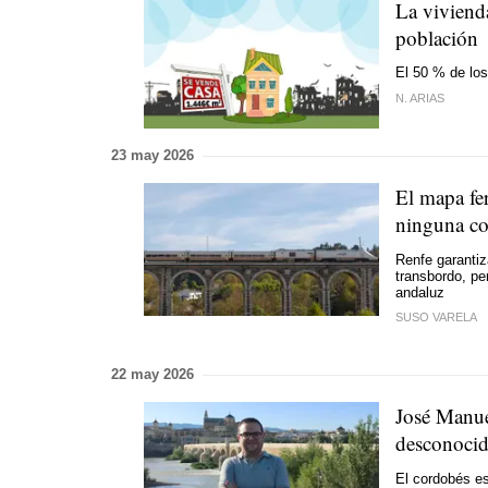
La viviend
población
El 50 % de lo
N. ARIAS
23 may 2026
El mapa fer
ninguna co
Renfe garantiz
transbordo, pe
andaluz
SUSO VARELA
22 may 2026
José Manue
desconocid
El cordobés es