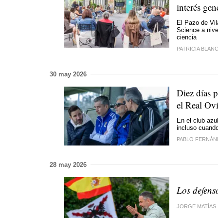
interés gen
El Pazo de Vil
Science a nivel
ciencia
PATRICIA BLAN
30 may 2026
Diez días 
el Real Ovi
En el club az
incluso cuand
PABLO FERNÁN
28 may 2026
Los defenso
JORGE MATÍAS