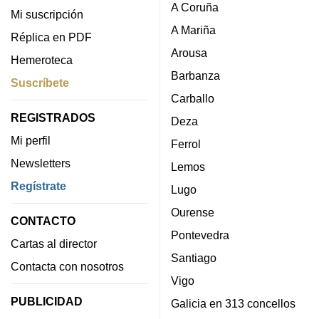
A Coruña
Mi suscripción
A Mariña
Réplica en PDF
Arousa
Hemeroteca
Barbanza
Suscríbete
Carballo
REGISTRADOS
Deza
Mi perfil
Ferrol
Newsletters
Lemos
Regístrate
Lugo
Ourense
CONTACTO
Pontevedra
Cartas al director
Santiago
Contacta con nosotros
Vigo
PUBLICIDAD
Galicia en 313 concellos