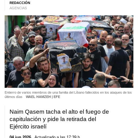
REDACCIÓN
AGENCIAS
Entierro de varios miembros de una familia del Líbano fallecidos en los ataques de los
últimos días
WAEL HAMZEH | EFE
Naim Qasem tacha el alto el fuego de
capitulación y pide la retirada del
Ejército israelí
04 jun 2026
. Actualizado a las 17:39 h.