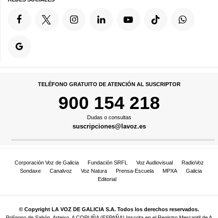
TELÉFONO GRATUITO DE ATENCIÓN AL SUSCRIPTOR
900 154 218
Dudas o consultas
suscripciones@lavoz.es
Corporación Voz de Galicia
Fundación SRFL
Voz Audiovisual
RadioVoz
Sondaxe
Canalvoz
Voz Natura
Prensa-Escuela
MPXA
Galicia
Editorial
© Copyright LA VOZ DE GALICIA S.A. Todos los derechos reservados.
Polígono de Sabón, Arteixo, A CORUÑA (ESPAÑA) Inscrita en el Registro Mercantil de A