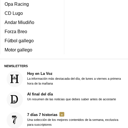
Opa Racing
CD Lugo
Andar Miudiño
Forza Breo
Fútbol gallego
Motor gallego
NEWSLETTERS
Hoy en La Voz
La información más destacada del día, de lunes a viernes a primera
hora de la mañana
Al final del día
Un resumen de las noticias que debes saber antes de acostarte
7 días 7 historias
Una selección de los mejores contenidos de la semana, exclusiva
para suscriptores