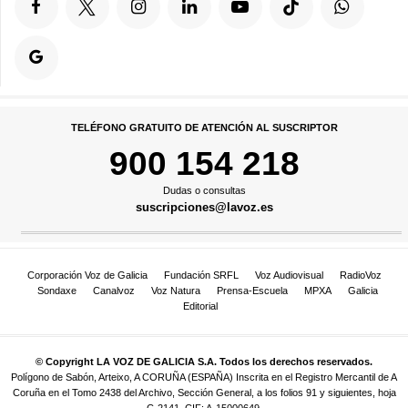
TELÉFONO GRATUITO DE ATENCIÓN AL SUSCRIPTOR
900 154 218
Dudas o consultas
suscripciones@lavoz.es
Corporación Voz de Galicia
Fundación SRFL
Voz Audiovisual
RadioVoz
Sondaxe
Canalvoz
Voz Natura
Prensa-Escuela
MPXA
Galicia
Editorial
© Copyright LA VOZ DE GALICIA S.A. Todos los derechos reservados.
Polígono de Sabón, Arteixo, A CORUÑA (ESPAÑA) Inscrita en el Registro Mercantil de A
Coruña en el Tomo 2438 del Archivo, Sección General, a los folios 91 y siguientes, hoja