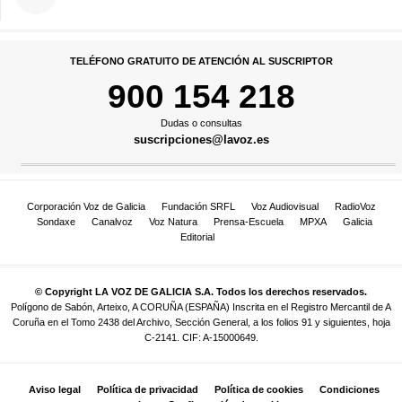
TELÉFONO GRATUITO DE ATENCIÓN AL SUSCRIPTOR
900 154 218
Dudas o consultas
suscripciones@lavoz.es
Corporación Voz de Galicia
Fundación SRFL
Voz Audiovisual
RadioVoz
Sondaxe
Canalvoz
Voz Natura
Prensa-Escuela
MPXA
Galicia
Editorial
© Copyright LA VOZ DE GALICIA S.A. Todos los derechos reservados.
Polígono de Sabón, Arteixo, A CORUÑA (ESPAÑA) Inscrita en el Registro Mercantil de A
Coruña en el Tomo 2438 del Archivo, Sección General, a los folios 91 y siguientes, hoja
C-2141. CIF: A-15000649.
Aviso legal
Política de privacidad
Política de cookies
Condiciones