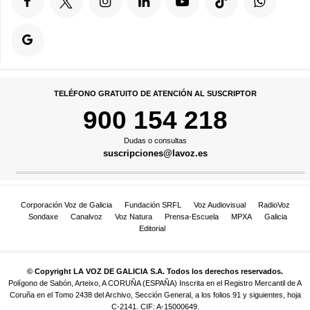
TELÉFONO GRATUITO DE ATENCIÓN AL SUSCRIPTOR
900 154 218
Dudas o consultas
suscripciones@lavoz.es
Corporación Voz de Galicia
Fundación SRFL
Voz Audiovisual
RadioVoz
Sondaxe
Canalvoz
Voz Natura
Prensa-Escuela
MPXA
Galicia
Editorial
© Copyright LA VOZ DE GALICIA S.A. Todos los derechos reservados.
Polígono de Sabón, Arteixo, A CORUÑA (ESPAÑA) Inscrita en el Registro Mercantil de A
Coruña en el Tomo 2438 del Archivo, Sección General, a los folios 91 y siguientes, hoja
C-2141. CIF: A-15000649.