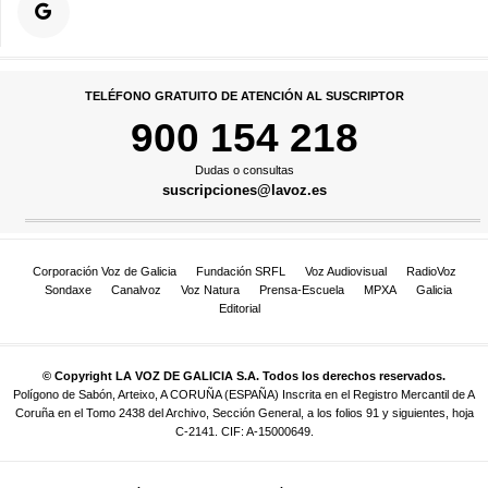
TELÉFONO GRATUITO DE ATENCIÓN AL SUSCRIPTOR
900 154 218
Dudas o consultas
suscripciones@lavoz.es
Corporación Voz de Galicia
Fundación SRFL
Voz Audiovisual
RadioVoz
Sondaxe
Canalvoz
Voz Natura
Prensa-Escuela
MPXA
Galicia
Editorial
© Copyright LA VOZ DE GALICIA S.A. Todos los derechos reservados.
Polígono de Sabón, Arteixo, A CORUÑA (ESPAÑA) Inscrita en el Registro Mercantil de A
Coruña en el Tomo 2438 del Archivo, Sección General, a los folios 91 y siguientes, hoja
C-2141. CIF: A-15000649.