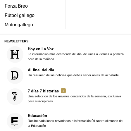
Forza Breo
Fútbol gallego
Motor gallego
NEWSLETTERS
Hoy en La Voz
La información más destacada del día, de lunes a viernes a primera
hora de la mañana
Al final del día
Un resumen de las noticias que debes saber antes de acostarte
7 días 7 historias
Una selección de los mejores contenidos de la semana, exclusiva
para suscriptores
Educación
Recibe cada lunes novedades e información útil sobre el mundo de
la Educación