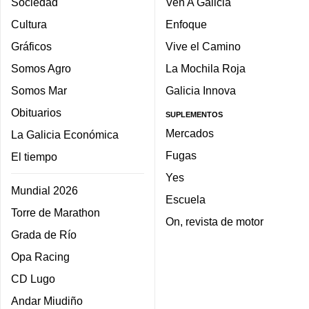
Sociedad
Ven A Galicia
Cultura
Enfoque
Gráficos
Vive el Camino
Somos Agro
La Mochila Roja
Somos Mar
Galicia Innova
Obituarios
SUPLEMENTOS
Mercados
La Galicia Económica
Fugas
El tiempo
Yes
Mundial 2026
Escuela
Torre de Marathon
On, revista de motor
Grada de Río
Opa Racing
CD Lugo
Andar Miudiño