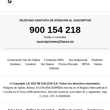
TELÉFONO GRATUITO DE ATENCIÓN AL SUSCRIPTOR
900 154 218
Dudas o consultas
suscripciones@lavoz.es
Corporación Voz de Galicia
Fundación SRFL
Voz Audiovisual
RadioVoz
Sondaxe
Canalvoz
Voz Natura
Prensa-Escuela
MPXA
Galicia
Editorial
© Copyright LA VOZ DE GALICIA S.A. Todos los derechos reservados.
Polígono de Sabón, Arteixo, A CORUÑA (ESPAÑA) Inscrita en el Registro Mercantil de A
Coruña en el Tomo 2438 del Archivo, Sección General, a los folios 91 y siguientes, hoja
C-2141. CIF: A-15000649.