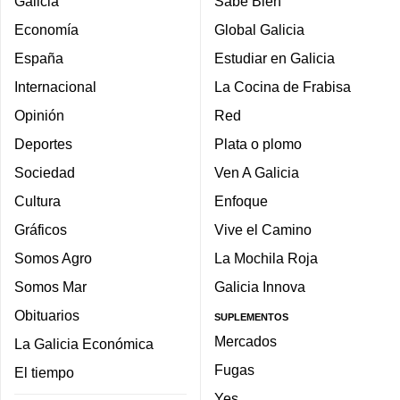
Galicia
Sabe Bien
Economía
Global Galicia
España
Estudiar en Galicia
Internacional
La Cocina de Frabisa
Opinión
Red
Deportes
Plata o plomo
Sociedad
Ven A Galicia
Cultura
Enfoque
Gráficos
Vive el Camino
Somos Agro
La Mochila Roja
Somos Mar
Galicia Innova
Obituarios
SUPLEMENTOS
Mercados
La Galicia Económica
Fugas
El tiempo
Yes