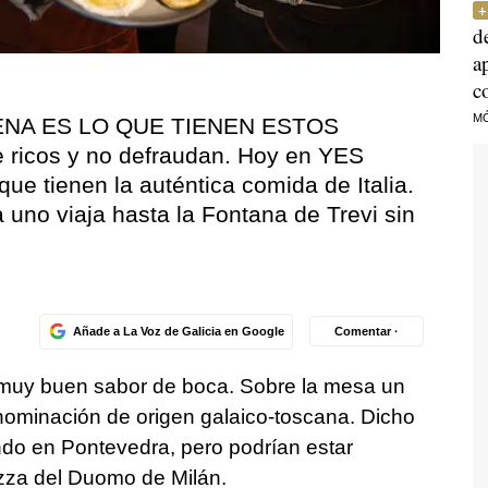
d
a
c
M
ENA ES LO QUE TIENEN ESTOS
 ricos y no defraudan. Hoy en YES
ue tienen la auténtica comida de Italia.
 uno viaja hasta la Fontana de Trevi sin
Añade a La Voz de Galicia en Google
Comentar ·
r muy buen sabor de boca. Sobre la mesa un
nominación de origen galaico-toscana. Dicho
do en Pontevedra, pero podrían estar
azza del Duomo de Milán.