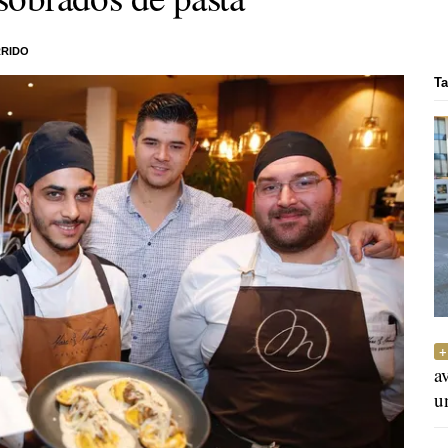
RRIDO
Ta
a
u