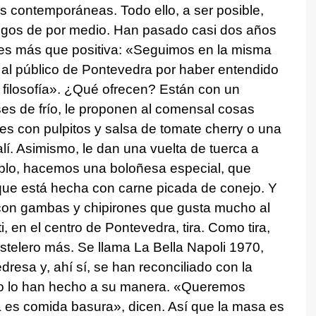
cas contemporáneas. Todo ello, a ser posible,
egos de por medio. Han pasado casi dos años
 es más que positiva: «Seguimos en la misma
al público de Pontevedra por haber entendido
 filosofía». ¿Qué ofrecen? Están con un
es de frío, le proponen al comensal cosas
es con pulpitos y salsa de tomate cherry o una
alí. Asimismo, le dan una vuelta de tuerca a
plo, hacemos una boloñesa especial, que
que está hecha con carne picada de conejo. Y
on gambas y chipirones que gusta mucho al
, en el centro de Pontevedra, tira. Como tira,
ostelero más. Se llama La Bella Napoli 1970,
resa y, ahí sí, se han reconciliado con la
 Pero lo han hecho a su manera. «Queremos
a es comida basura», dicen. Así que la masa es