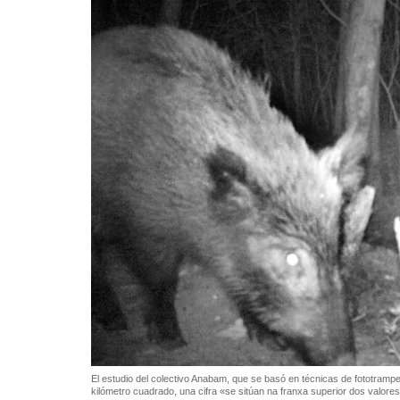
El estudio del colectivo Anabam, que se basó en técnicas de fototrampe
kilómetro cuadrado, una cifra «se sitúan na franxa superior dos valore