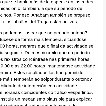
 que se habla más de la especie en las redes
nicación o, también, a que su período de
vecinos. Por eso, Anabam también se propuso
o los jabalíes del Trega están activos.
as podemos ilustrar que no período outono?
rodúcese de forma máis temperá, situándose
0 horas, mentres que o final da actividade se
día seguinte. Do mesmo xeito que no período
s rexistros concéntrase nas primeiras horas
 19.00 e as 22.00 horas, manténdose actividade
erreira. Estos resultados les han permitido
ade máis temperán ao solpor durante o outono?
bilidade de interacción coa actividade
horarias coincidentes co tráfico vespertino
»,
nstitúe un mecanismo plausible para explicar
dade estacional, independentemente de