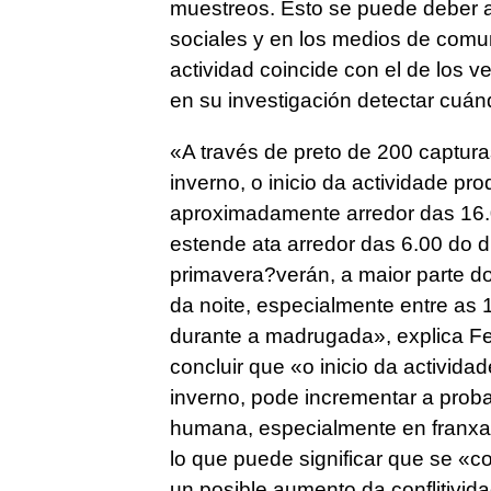
muestreos. Esto se puede deber a
sociales y en los medios de comu
actividad coincide con el de los 
en su investigación detectar cuánd
«
A través de preto de 200 captur
inverno, o inicio da actividade p
aproximadamente arredor das 16.0
estende ata arredor das 6.00 do 
primavera?verán, a maior parte do
da noite, especialmente entre as
durante a madrugada
», explica F
concluir que «
o inicio da activid
inverno, pode incrementar a proba
humana, especialmente en franxas 
lo que puede significar que se «
co
un posible aumento da conflitivi