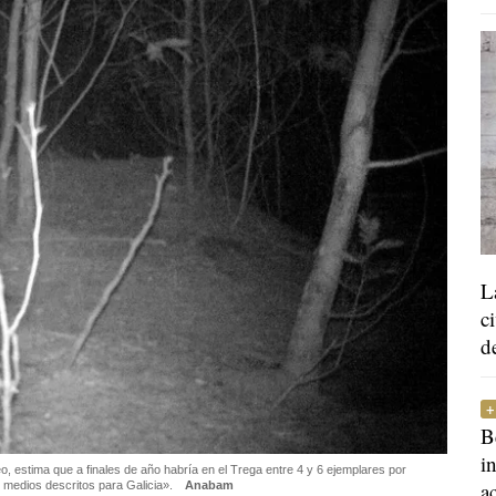
L
c
d
B
i
o, estima que a finales de año habría en el Trega entre 4 y 6 ejemplares por
a
s medios descritos para Galicia».
Anabam