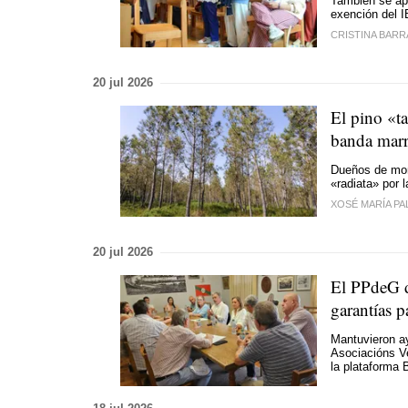
También se apr
exención del I
CRISTINA BARR
20 jul 2026
El pino «ta
banda mar
Dueños de mont
«radiata» por 
XOSÉ MARÍA PA
20 jul 2026
El PPdeG d
garantías p
Mantuvieron ay
Asociacións V
la plataforma