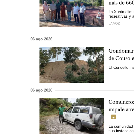
más de 660
La Xunta elimi
recreativas y 
LA VOZ
06 ago 2026
Gondomar tr
de Couso en
El Concello in
06 ago 2026
Comuneros
impide arre
La comunidad 
sus instancias