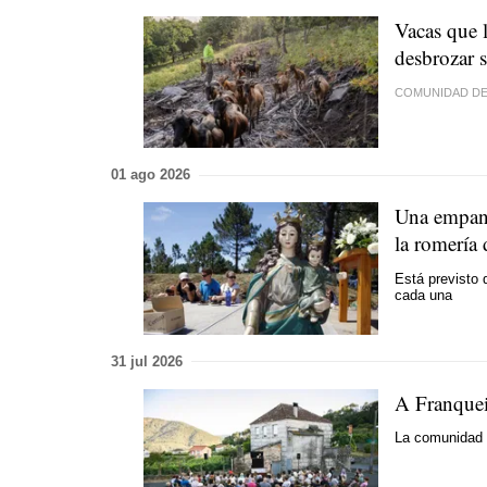
Vacas que 
desbrozar s
COMUNIDAD DE
01 ago 2026
Una empana
la romería
Está previsto 
cada una
31 jul 2026
A Franquei
La comunidad d