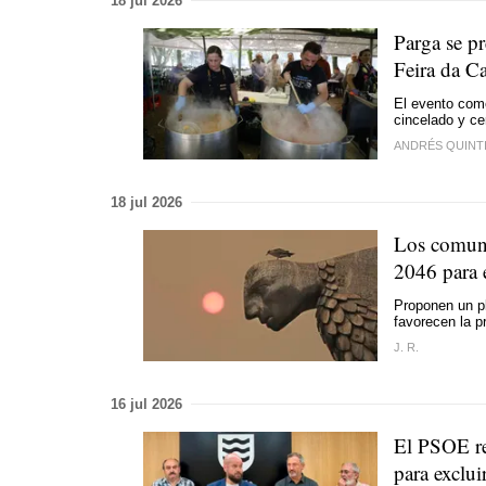
18 jul 2026
Parga se pr
Feira da Ca
El evento com
cincelado y ce
ANDRÉS QUINT
18 jul 2026
Los comune
2046 para 
Proponen un pl
favorecen la p
J. R.
16 jul 2026
El PSOE re
para exclui