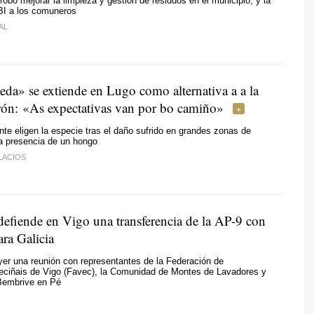
obó mejorar la limpieza y gestión de residuos en el municipio, y la
BI a los comuneros
AL
eda» se extiende en Lugo como alternativa a a la
rón:
«As expectativas van por bo camiño»
e eligen la especie tras el daño sufrido en grandes zonas de
la presencia de un hongo
LACIOS
efiende en Vigo una transferencia de la AP-9 con
ara Galicia
er una reunión con representantes de la Federación de
eciñais de Vigo (Favec), la Comunidad de Montes de Lavadores y
 Bembrive en Pé