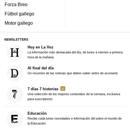
Forza Breo
Fútbol gallego
Motor gallego
NEWSLETTERS
Hoy en La Voz
La información más destacada del día, de lunes a viernes a primera
hora de la mañana
Al final del día
Un resumen de las noticias que debes saber antes de acostarte
7 días 7 historias
Una selección de los mejores contenidos de la semana, exclusiva
para suscriptores
Educación
Recibe cada lunes novedades e información útil sobre el mundo de
la Educación