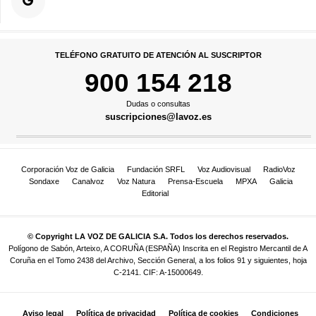
TELÉFONO GRATUITO DE ATENCIÓN AL SUSCRIPTOR
900 154 218
Dudas o consultas
suscripciones@lavoz.es
Corporación Voz de Galicia
Fundación SRFL
Voz Audiovisual
RadioVoz
Sondaxe
Canalvoz
Voz Natura
Prensa-Escuela
MPXA
Galicia
Editorial
© Copyright LA VOZ DE GALICIA S.A. Todos los derechos reservados.
Polígono de Sabón, Arteixo, A CORUÑA (ESPAÑA) Inscrita en el Registro Mercantil de A
Coruña en el Tomo 2438 del Archivo, Sección General, a los folios 91 y siguientes, hoja
C-2141. CIF: A-15000649.
Aviso legal
Política de privacidad
Política de cookies
Condiciones