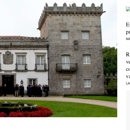
E
p
MA
R
v
c
v
LA