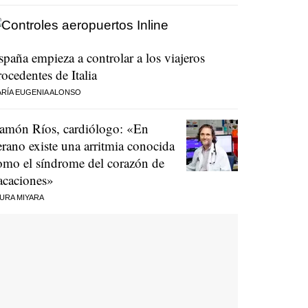
spaña empieza a controlar a los viajeros
rocedentes de Italia
RÍA EUGENIA ALONSO
amón Ríos, cardiólogo: «En
erano existe una arritmia conocida
omo el síndrome del corazón de
acaciones»
URA MIYARA