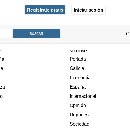
Regístrate gratis
Iniciar sesión
Ca
ES
SECCIONES
ña
Portada
ña
Galicia
Economía
za
España
lo
Internacional
Opinión
Deportes
Sociedad