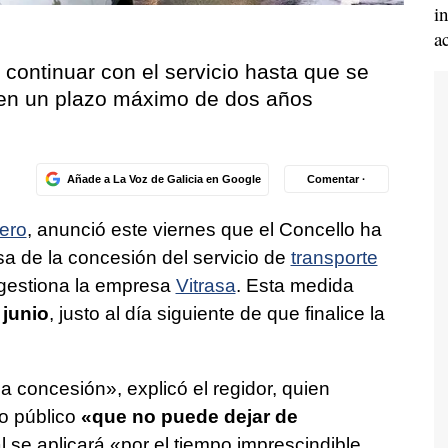
i
a
 continuar con el servicio hasta que se
 en un plazo máximo de dos años
Añade a La Voz de Galicia en Google
Comentar ·
ero
, anunció este viernes que el Concello ha
a de la concesión del servicio de
transporte
 gestiona la empresa
Vitrasa
. Esta medida
 junio
, justo al día siguiente de que finalice la
 concesión», explicó el regidor, quien
io público
«que no puede dejar de
 se aplicará «por el tiempo imprescindible