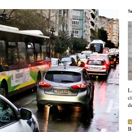
Ta
L
c
d
B