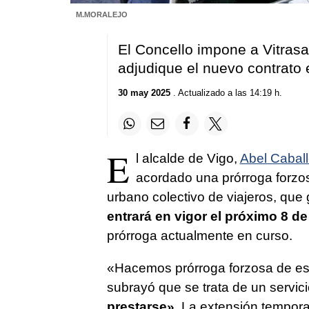
M.MORALEJO
El Concello impone a Vitrasa
adjudique el nuevo contrato
30 may 2025
. Actualizado a las 14:19 h.
E
l alcalde de Vigo,
Abel Caball
acordado una prórroga forzos
urbano colectivo de viajeros, que
entrará en vigor el próximo 8 de
prórroga actualmente en curso.
«Hacemos prórroga forzosa de esa
subrayó que se trata de un servic
prestarse».
La extensión temporal