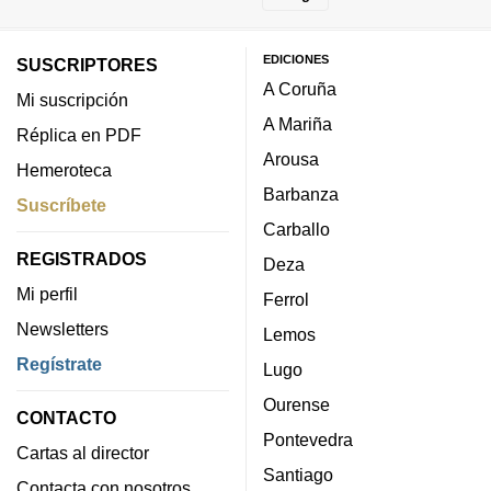
EDICIONES
SUSCRIPTORES
A Coruña
Mi suscripción
A Mariña
Réplica en PDF
Arousa
Hemeroteca
Barbanza
Suscríbete
Carballo
REGISTRADOS
Deza
Mi perfil
Ferrol
Newsletters
Lemos
Regístrate
Lugo
Ourense
CONTACTO
Pontevedra
Cartas al director
Santiago
Contacta con nosotros