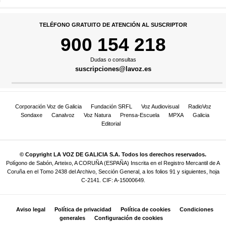
TELÉFONO GRATUITO DE ATENCIÓN AL SUSCRIPTOR
900 154 218
Dudas o consultas
suscripciones@lavoz.es
Corporación Voz de Galicia
Fundación SRFL
Voz Audiovisual
RadioVoz
Sondaxe
Canalvoz
Voz Natura
Prensa-Escuela
MPXA
Galicia
Editorial
© Copyright LA VOZ DE GALICIA S.A. Todos los derechos reservados.
Polígono de Sabón, Arteixo, A CORUÑA (ESPAÑA) Inscrita en el Registro Mercantil de A
Coruña en el Tomo 2438 del Archivo, Sección General, a los folios 91 y siguientes, hoja
C-2141. CIF: A-15000649.
Aviso legal
Política de privacidad
Política de cookies
Condiciones
generales
Configuración de cookies