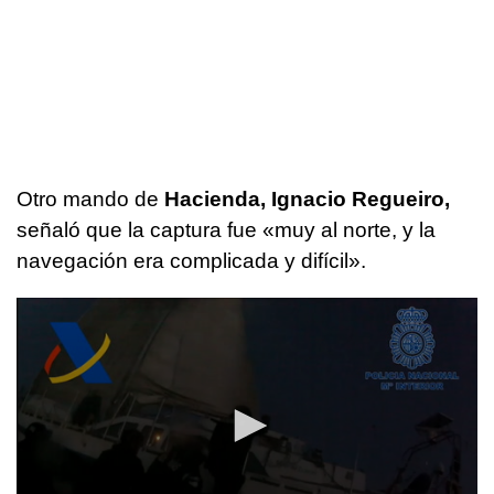
Otro mando de
Hacienda, Ignacio Regueiro,
señaló que la captura fue «muy al norte, y la
navegación era complicada y difícil».
0
seconds
of
2
minutes,
15
seconds