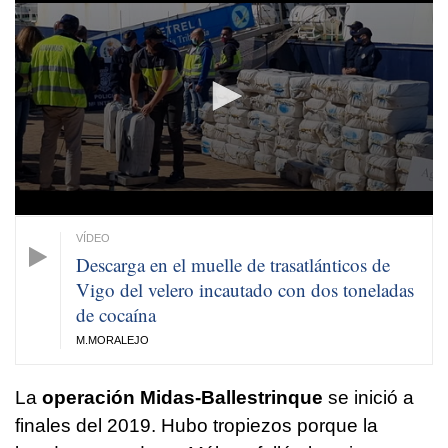
seconds
of
32
seconds
Descarga en el muelle de trasatlánticos de
Vigo del velero incautado con dos toneladas
de cocaína
M.MORALEJO
La
operación Midas-Ballestrinque
se inició a
finales del 2019. Hubo tropiezos porque la