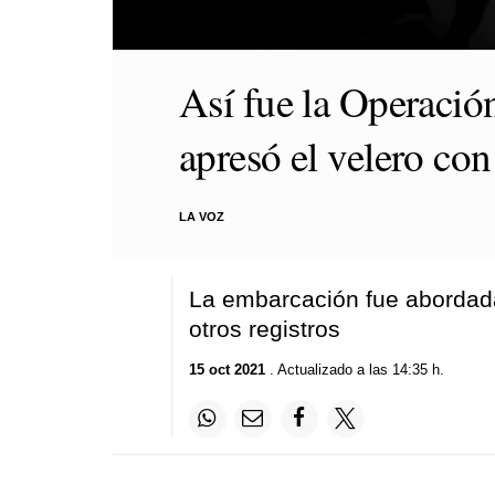
0
seconds
Así fue la Operación
of
2
minutes,
apresó el velero co
15
seconds
Volume
90%
LA VOZ
La embarcación fue abordada 
otros registros
15 oct 2021
. Actualizado a las 14:35 h.