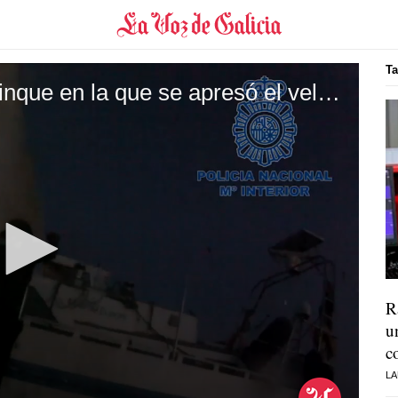
Ta
Así fue la Operación Ballestrinque en la que se apresó el velero con droga
R
u
c
LA