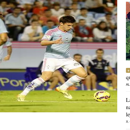
q
AL
L
n
l
X.