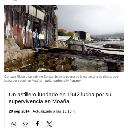
Gonzalo Riobó y su sobrino Benxamín en la puerta de la carpintería de ribera, que
lucha por seguir en Moaña.
xoán carlos gil< / span>
Un astillero fundado en 1942 lucha por su
supervivencia en Moaña
20 sep 2014
. Actualizado a las 13:13 h.