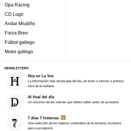
Opa Racing
CD Lugo
Andar Miudiño
Forza Breo
Fútbol gallego
Motor gallego
NEWSLETTERS
Hoy en La Voz
La información más destacada del día, de lunes a viernes a primera
hora de la mañana
Al final del día
Un resumen de las noticias que debes saber antes de acostarte
7 días 7 historias
Una selección de los mejores contenidos de la semana, exclusiva
para suscriptores